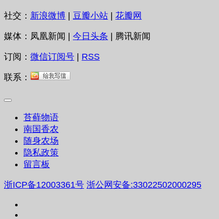
社交：
新浪微博
|
豆瓣小站
|
花瓣网
媒体：凤凰新闻 |
今日头条
| 腾讯新闻
订阅：
微信订阅号
|
RSS
联系：
苔藓物语
南国香农
随身农场
隐私政策
留言板
浙ICP备12003361号
浙公网安备:33022502000295