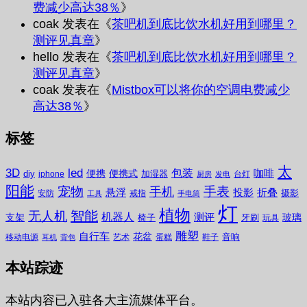
费减少高达38％
》
coak
发表在《
茶吧机到底比饮水机好用到哪里？
测评见真章
》
hello
发表在《
茶吧机到底比饮水机好用到哪里？
测评见真章
》
coak
发表在《
Mistbox可以将你的空调电费减少
高达38％
》
标签
太
3D
led
包装
咖啡
便携
便携式
diy
加湿器
iphone
台灯
厨房
发电
阳能
宠物
手表
手机
悬浮
投影
折叠
摄影
安防
戒指
工具
手电筒
灯
植物
无人机
智能
机器人
测评
支架
玻璃
椅子
牙刷
玩具
雕塑
自行车
花盆
音响
移动电源
艺术
蛋糕
鞋子
耳机
背包
本站踪迹
本站内容已入驻各大主流媒体平台。