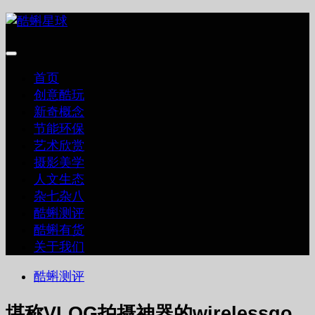
跳
至
内
容
首页
创意酷玩
新奇概念
节能环保
艺术欣赏
摄影美学
人文生态
杂七杂八
酷蝌测评
酷蝌有货
关于我们
酷蝌测评
堪称VLOG拍摄神器的wirelessgo