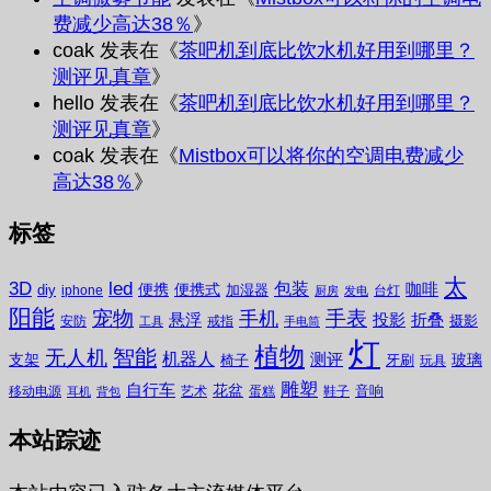
费减少高达38％
》
coak
发表在《
茶吧机到底比饮水机好用到哪里？
测评见真章
》
hello
发表在《
茶吧机到底比饮水机好用到哪里？
测评见真章
》
coak
发表在《
Mistbox可以将你的空调电费减少
高达38％
》
标签
太
3D
led
包装
咖啡
便携
便携式
diy
加湿器
iphone
台灯
厨房
发电
阳能
宠物
手表
手机
悬浮
投影
折叠
摄影
安防
戒指
工具
手电筒
灯
植物
无人机
智能
机器人
测评
支架
玻璃
椅子
牙刷
玩具
雕塑
自行车
花盆
音响
移动电源
艺术
蛋糕
鞋子
耳机
背包
本站踪迹