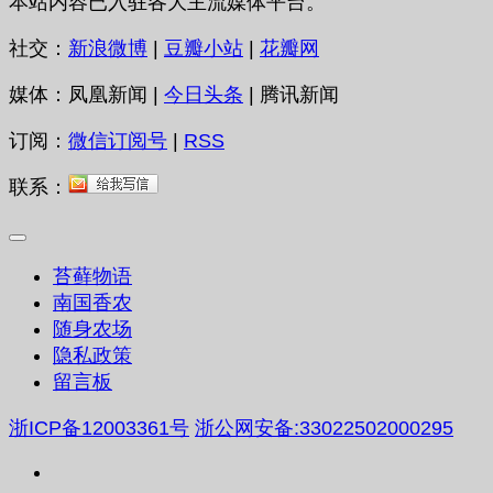
本站内容已入驻各大主流媒体平台。
社交：
新浪微博
|
豆瓣小站
|
花瓣网
媒体：凤凰新闻 |
今日头条
| 腾讯新闻
订阅：
微信订阅号
|
RSS
联系：
苔藓物语
南国香农
随身农场
隐私政策
留言板
浙ICP备12003361号
浙公网安备:33022502000295