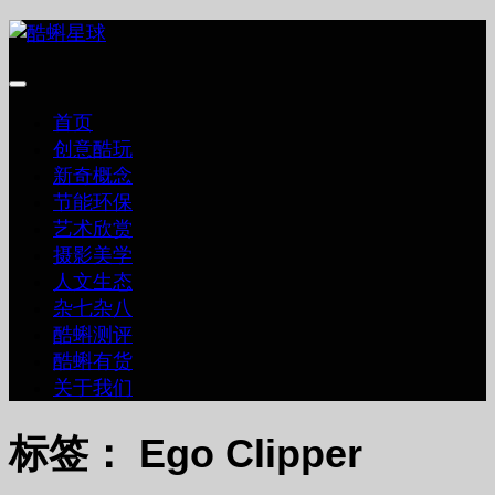
跳
至
内
容
首页
创意酷玩
新奇概念
节能环保
艺术欣赏
摄影美学
人文生态
杂七杂八
酷蝌测评
酷蝌有货
关于我们
标签：
Ego Clipper