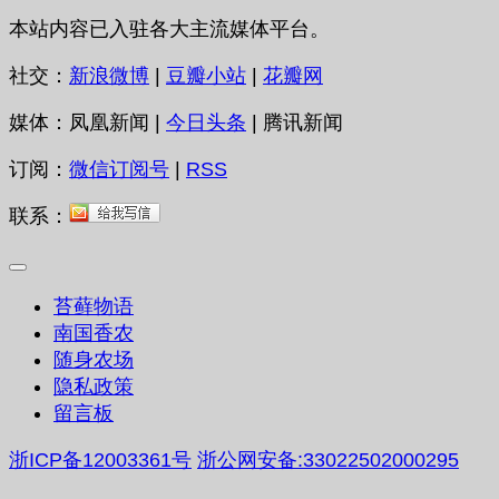
本站内容已入驻各大主流媒体平台。
社交：
新浪微博
|
豆瓣小站
|
花瓣网
媒体：凤凰新闻 |
今日头条
| 腾讯新闻
订阅：
微信订阅号
|
RSS
联系：
苔藓物语
南国香农
随身农场
隐私政策
留言板
浙ICP备12003361号
浙公网安备:33022502000295