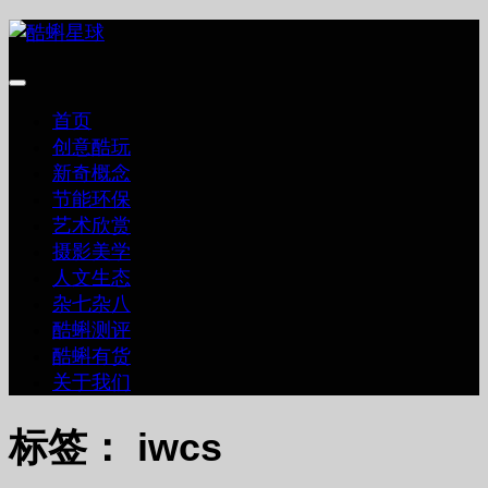
跳
至
内
容
首页
创意酷玩
新奇概念
节能环保
艺术欣赏
摄影美学
人文生态
杂七杂八
酷蝌测评
酷蝌有货
关于我们
标签：
iwcs