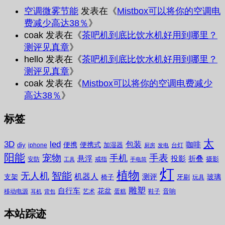
空调微雾节能
发表在《
Mistbox可以将你的空调电
费减少高达38％
》
coak
发表在《
茶吧机到底比饮水机好用到哪里？
测评见真章
》
hello
发表在《
茶吧机到底比饮水机好用到哪里？
测评见真章
》
coak
发表在《
Mistbox可以将你的空调电费减少
高达38％
》
标签
太
3D
led
包装
咖啡
便携
便携式
diy
加湿器
iphone
台灯
厨房
发电
阳能
宠物
手表
手机
悬浮
投影
折叠
摄影
安防
戒指
工具
手电筒
灯
植物
无人机
智能
机器人
测评
支架
玻璃
椅子
牙刷
玩具
雕塑
自行车
花盆
音响
移动电源
艺术
蛋糕
鞋子
耳机
背包
本站踪迹