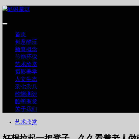
跳
至
内
容
首页
创意酷玩
新奇概念
节能环保
艺术欣赏
摄影美学
人文生态
杂七杂八
酷蝌测评
酷蝌有货
关于我们
艺术欣赏
好想拉起一把凳子，久久看着老人做