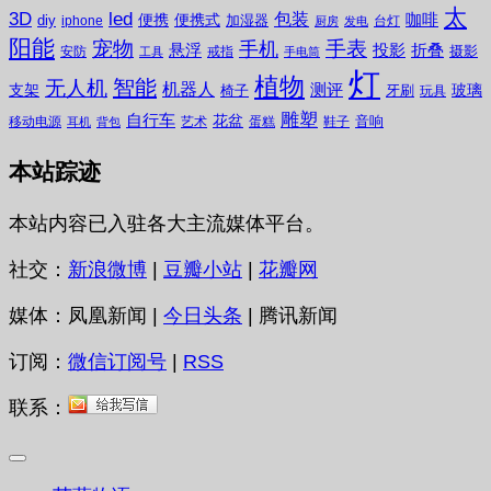
太
3D
led
包装
咖啡
便携
便携式
diy
加湿器
iphone
台灯
厨房
发电
阳能
宠物
手表
手机
悬浮
投影
折叠
摄影
安防
戒指
工具
手电筒
灯
植物
无人机
智能
机器人
测评
支架
玻璃
椅子
牙刷
玩具
雕塑
自行车
花盆
音响
移动电源
艺术
蛋糕
鞋子
耳机
背包
本站踪迹
本站内容已入驻各大主流媒体平台。
社交：
新浪微博
|
豆瓣小站
|
花瓣网
媒体：凤凰新闻 |
今日头条
| 腾讯新闻
订阅：
微信订阅号
|
RSS
联系：