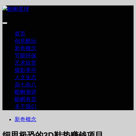
跳
至
内
容
首页
创意酷玩
新奇概念
节能环保
艺术欣赏
摄影美学
人文生态
杂七杂八
酷蝌测评
酷蝌有货
关于我们
新奇概念
细思极恐的3D鞋垫赚钱项目