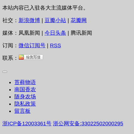
本站内容已入驻各大主流媒体平台。
社交：
新浪微博
|
豆瓣小站
|
花瓣网
媒体：凤凰新闻 |
今日头条
| 腾讯新闻
订阅：
微信订阅号
|
RSS
联系：
苔藓物语
南国香农
随身农场
隐私政策
留言板
浙ICP备12003361号
浙公网安备:33022502000295