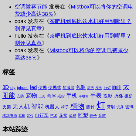
空调微雾节能
发表在《
Mistbox可以将你的空调电
费减少高达38％
》
coak
发表在《
茶吧机到底比饮水机好用到哪里？
测评见真章
》
hello
发表在《
茶吧机到底比饮水机好用到哪里？
测评见真章
》
coak
发表在《
Mistbox可以将你的空调电费减少
高达38％
》
标签
太
3D
led
包装
咖啡
便携
便携式
diy
加湿器
iphone
台灯
厨房
发电
阳能
宠物
手表
手机
悬浮
投影
折叠
摄影
安防
戒指
工具
手电筒
灯
植物
无人机
智能
机器人
测评
支架
玻璃
椅子
牙刷
玩具
雕塑
自行车
花盆
音响
移动电源
艺术
蛋糕
鞋子
耳机
背包
本站踪迹