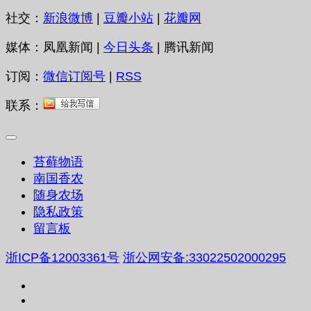
社交：
新浪微博
|
豆瓣小站
|
花瓣网
媒体：凤凰新闻 |
今日头条
| 腾讯新闻
订阅：
微信订阅号
|
RSS
联系：
苔藓物语
南国香农
随身农场
隐私政策
留言板
浙ICP备12003361号
浙公网安备:33022502000295