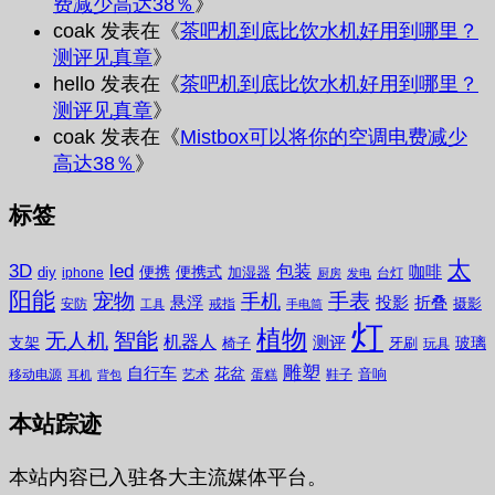
费减少高达38％
》
coak
发表在《
茶吧机到底比饮水机好用到哪里？
测评见真章
》
hello
发表在《
茶吧机到底比饮水机好用到哪里？
测评见真章
》
coak
发表在《
Mistbox可以将你的空调电费减少
高达38％
》
标签
太
3D
led
包装
咖啡
便携
便携式
diy
加湿器
iphone
台灯
厨房
发电
阳能
宠物
手表
手机
悬浮
投影
折叠
摄影
安防
戒指
工具
手电筒
灯
植物
无人机
智能
机器人
测评
支架
玻璃
椅子
牙刷
玩具
雕塑
自行车
花盆
音响
移动电源
艺术
蛋糕
鞋子
耳机
背包
本站踪迹
本站内容已入驻各大主流媒体平台。