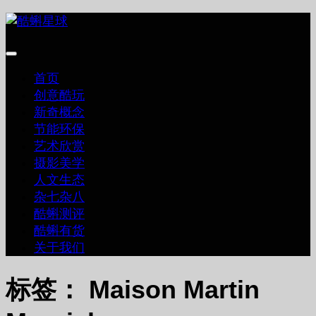
跳
至
内
容
首页
创意酷玩
新奇概念
节能环保
艺术欣赏
摄影美学
人文生态
杂七杂八
酷蝌测评
酷蝌有货
关于我们
标签：
Maison Martin