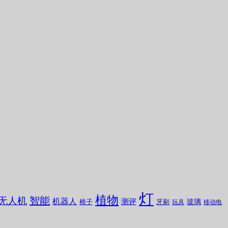
灯
植物
无人机
智能
机器人
测评
玻璃
椅子
牙刷
玩具
移动电