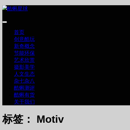
跳
至
内
容
首页
创意酷玩
新奇概念
节能环保
艺术欣赏
摄影美学
人文生态
杂七杂八
酷蝌测评
酷蝌有货
关于我们
标签：
Motiv