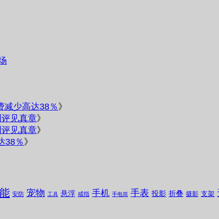
场
电费减少高达38％
》
测评见真章
》
测评见真章
》
达38％
》
能
宠物
手表
手机
悬浮
投影
折叠
支架
摄影
安防
戒指
工具
手电筒