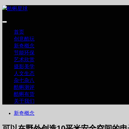
跳
至
内
容
首页
创意酷玩
新奇概念
节能环保
艺术欣赏
摄影美学
人文生态
杂七杂八
酷蝌测评
酷蝌有货
关于我们
新奇概念
可以在野外创造10平米安全空间的电