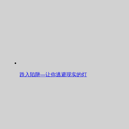
跌入陷阱—让你逃避现实的灯