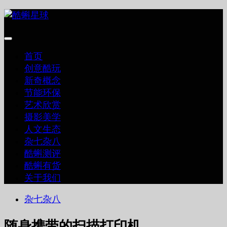
跳
至
内
容
首页
创意酷玩
新奇概念
节能环保
艺术欣赏
摄影美学
人文生态
杂七杂八
酷蝌测评
酷蝌有货
关于我们
杂七杂八
随身携带的扫描打印机