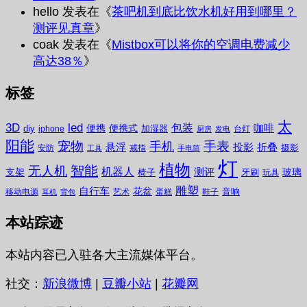
hello
发表在《
茶吧机到底比饮水机好用到哪里？
测评见真章
》
coak
发表在《
Mistbox可以将你的空调电费减少
高达38％
》
标签
太
3D
led
包装
咖啡
便携
便携式
diy
加湿器
iphone
台灯
厨房
发电
阳能
宠物
手表
手机
悬浮
投影
折叠
摄影
安防
戒指
工具
手电筒
灯
植物
无人机
智能
机器人
测评
支架
玻璃
椅子
牙刷
玩具
雕塑
自行车
花盆
音响
移动电源
艺术
蛋糕
鞋子
耳机
背包
本站踪迹
本站内容已入驻各大主流媒体平台。
社交：
新浪微博
|
豆瓣小站
|
花瓣网