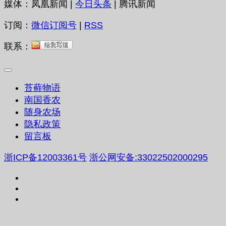
媒体：凤凰新闻 |
今日头条
| 腾讯新闻
订阅：
微信订阅号
|
RSS
联系：
苔藓物语
南国香农
随身农场
隐私政策
留言板
浙ICP备12003361号
浙公网安备:33022502000295