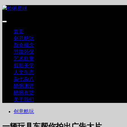
跳
至
内
容
首页
创意酷玩
新奇概念
节能环保
艺术欣赏
摄影美学
人文生态
杂七杂八
酷蝌测评
酷蝌有货
关于我们
创意酷玩
一辆玩具车帮你拍出广告大片