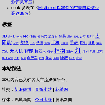
测评见真章
》
coak
发表在《
Mistbox可以将你的空调电费减少
高达38％
》
标签
太
3D
led
包装
咖啡
便携
便携式
diy
加湿器
iphone
台灯
厨房
发电
阳能
宠物
手表
手机
悬浮
投影
折叠
摄影
安防
戒指
工具
手电筒
灯
植物
无人机
智能
机器人
测评
支架
玻璃
椅子
牙刷
玩具
雕塑
自行车
花盆
音响
移动电源
艺术
蛋糕
鞋子
耳机
背包
本站踪迹
本站内容已入驻各大主流媒体平台。
社交：
新浪微博
|
豆瓣小站
|
花瓣网
媒体：凤凰新闻 |
今日头条
| 腾讯新闻