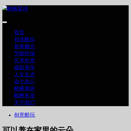
跳
至
内
容
首页
创意酷玩
新奇概念
节能环保
艺术欣赏
摄影美学
人文生态
杂七杂八
酷蝌测评
酷蝌有货
关于我们
创意酷玩
可以养在家里的云朵