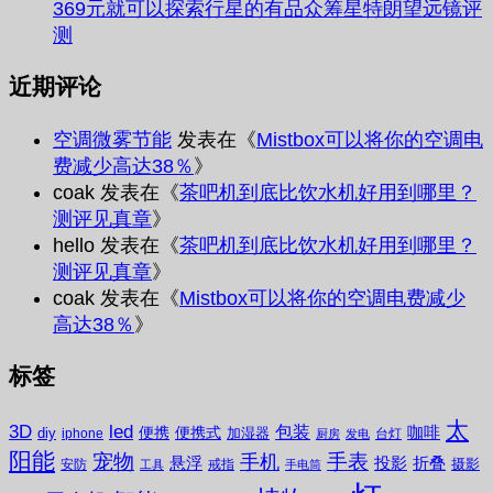
369元就可以探索行星的有品众筹星特朗望远镜评
测
近期评论
空调微雾节能
发表在《
Mistbox可以将你的空调电
费减少高达38％
》
coak
发表在《
茶吧机到底比饮水机好用到哪里？
测评见真章
》
hello
发表在《
茶吧机到底比饮水机好用到哪里？
测评见真章
》
coak
发表在《
Mistbox可以将你的空调电费减少
高达38％
》
标签
太
3D
led
包装
咖啡
便携
便携式
diy
加湿器
iphone
台灯
厨房
发电
阳能
宠物
手表
手机
悬浮
投影
折叠
摄影
安防
戒指
工具
手电筒