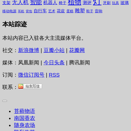
灯
植物
无人机
智能
机器人
测评
支架
玻璃
椅子
牙刷
玩具
雕塑
自行车
花盆
音响
移动电源
艺术
蛋糕
鞋子
耳机
背包
本站踪迹
本站内容已入驻各大主流媒体平台。
社交：
新浪微博
|
豆瓣小站
|
花瓣网
媒体：凤凰新闻 |
今日头条
| 腾讯新闻
订阅：
微信订阅号
|
RSS
联系：
苔藓物语
南国香农
随身农场