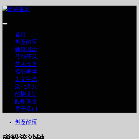
跳
至
内
容
首页
创意酷玩
新奇概念
节能环保
艺术欣赏
摄影美学
人文生态
杂七杂八
酷蝌测评
酷蝌有货
关于我们
创意酷玩
磁粉流沙钟