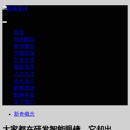
跳
至
内
容
首页
创意酷玩
新奇概念
节能环保
艺术欣赏
摄影美学
人文生态
杂七杂八
酷蝌测评
酷蝌有货
关于我们
新奇概念
大家都在研发智能眼镜，它却出