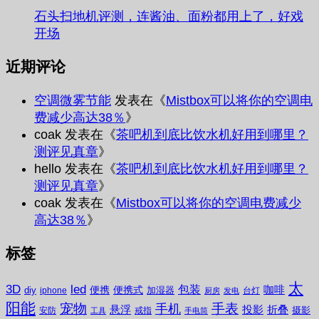
石头扫地机评测，连酱油、面粉都用上了，好戏
开场
近期评论
空调微雾节能
发表在《
Mistbox可以将你的空调电
费减少高达38％
》
coak
发表在《
茶吧机到底比饮水机好用到哪里？
测评见真章
》
hello
发表在《
茶吧机到底比饮水机好用到哪里？
测评见真章
》
coak
发表在《
Mistbox可以将你的空调电费减少
高达38％
》
标签
太
3D
led
包装
咖啡
便携
便携式
diy
加湿器
iphone
台灯
厨房
发电
阳能
宠物
手表
手机
悬浮
投影
折叠
摄影
安防
戒指
工具
手电筒