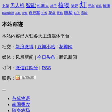
灯
植物
无人机
智能
机器人
测评
支架
玻璃
椅子
牙刷
玩具
雕塑
自行车
花盆
音响
移动电源
艺术
蛋糕
鞋子
耳机
背包
本站踪迹
本站内容已入驻各大主流媒体平台。
社交：
新浪微博
|
豆瓣小站
|
花瓣网
媒体：凤凰新闻 |
今日头条
| 腾讯新闻
订阅：
微信订阅号
|
RSS
联系：
苔藓物语
南国香农
随身农场