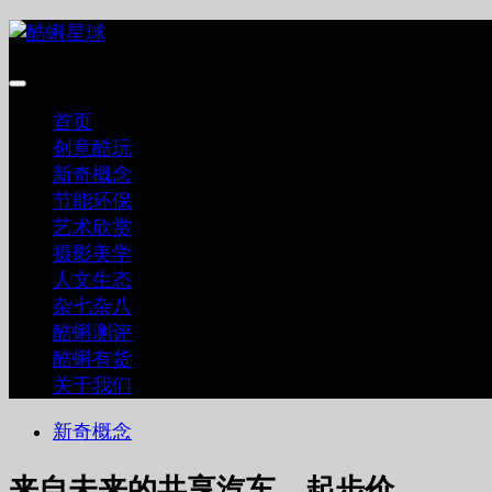
跳
至
内
容
首页
创意酷玩
新奇概念
节能环保
艺术欣赏
摄影美学
人文生态
杂七杂八
酷蝌测评
酷蝌有货
关于我们
新奇概念
来自未来的共享汽车，起步价