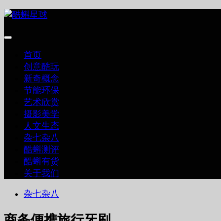
跳
至
内
容
首页
创意酷玩
新奇概念
节能环保
艺术欣赏
摄影美学
人文生态
杂七杂八
酷蝌测评
酷蝌有货
关于我们
杂七杂八
商务便携旅行牙刷