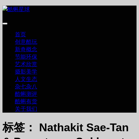
跳
至
内
容
首页
创意酷玩
新奇概念
节能环保
艺术欣赏
摄影美学
人文生态
杂七杂八
酷蝌测评
酷蝌有货
关于我们
标签：
Nathakit Sae-Tan