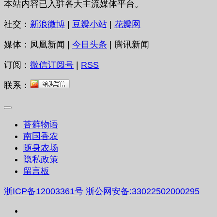
本站内容已入驻各大主流媒体平台。
社交：
新浪微博
|
豆瓣小站
|
花瓣网
媒体：凤凰新闻 |
今日头条
| 腾讯新闻
订阅：
微信订阅号
|
RSS
联系：
苔藓物语
南国香农
随身农场
隐私政策
留言板
浙ICP备12003361号
浙公网安备:33022502000295