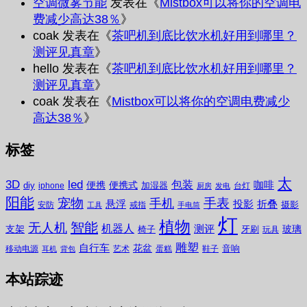
空调微雾节能
发表在《
Mistbox可以将你的空调电
费减少高达38％
》
coak
发表在《
茶吧机到底比饮水机好用到哪里？
测评见真章
》
hello
发表在《
茶吧机到底比饮水机好用到哪里？
测评见真章
》
coak
发表在《
Mistbox可以将你的空调电费减少
高达38％
》
标签
太
3D
led
包装
咖啡
便携
便携式
diy
加湿器
iphone
台灯
厨房
发电
阳能
宠物
手表
手机
悬浮
投影
折叠
摄影
安防
戒指
工具
手电筒
灯
植物
无人机
智能
机器人
测评
支架
玻璃
椅子
牙刷
玩具
雕塑
自行车
花盆
音响
移动电源
艺术
蛋糕
鞋子
耳机
背包
本站踪迹