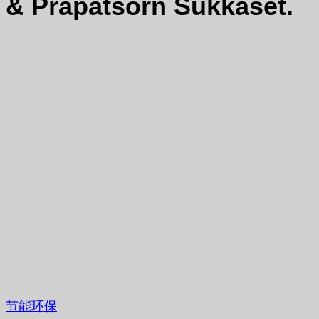
& Prapatsorn Sukkaset.
节能环保