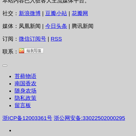
本站内容已入驻各大主流媒体平台。
社交：
新浪微博
|
豆瓣小站
|
花瓣网
媒体：凤凰新闻 |
今日头条
| 腾讯新闻
订阅：
微信订阅号
|
RSS
联系：
苔藓物语
南国香农
随身农场
隐私政策
留言板
浙ICP备12003361号
浙公网安备:33022502000295