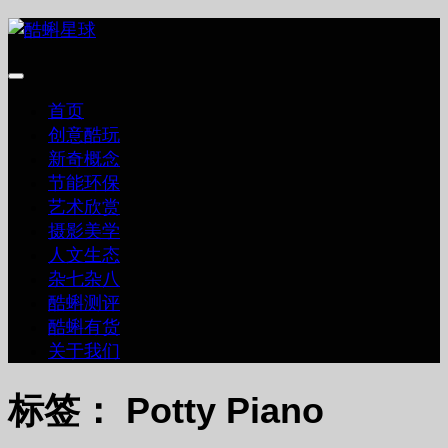
跳
至
内
容
首页
创意酷玩
新奇概念
节能环保
艺术欣赏
摄影美学
人文生态
杂七杂八
酷蝌测评
酷蝌有货
关于我们
标签：
Potty Piano