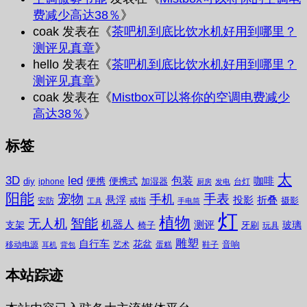
费减少高达38％
》
coak
发表在《
茶吧机到底比饮水机好用到哪里？
测评见真章
》
hello
发表在《
茶吧机到底比饮水机好用到哪里？
测评见真章
》
coak
发表在《
Mistbox可以将你的空调电费减少
高达38％
》
标签
太
3D
led
包装
咖啡
便携
便携式
diy
加湿器
iphone
台灯
厨房
发电
阳能
宠物
手表
手机
悬浮
投影
折叠
摄影
安防
戒指
工具
手电筒
灯
植物
无人机
智能
机器人
测评
支架
玻璃
椅子
牙刷
玩具
雕塑
自行车
花盆
音响
移动电源
艺术
蛋糕
鞋子
耳机
背包
本站踪迹