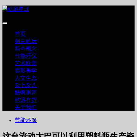
跳
至
内
容
首页
创意酷玩
新奇概念
节能环保
艺术欣赏
摄影美学
人文生态
杂七杂八
酷蝌测评
酷蝌有货
关于我们
节能环保
这台流动大巴可以利用塑料瓶生产瓷