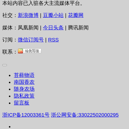
本站内容已入驻各大主流媒体平台。
社交：
新浪微博
|
豆瓣小站
|
花瓣网
媒体：凤凰新闻 |
今日头条
| 腾讯新闻
订阅：
微信订阅号
|
RSS
联系：
苔藓物语
南国香农
随身农场
隐私政策
留言板
浙ICP备12003361号
浙公网安备:33022502000295