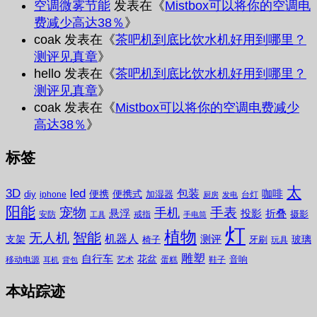
空调微雾节能
发表在《
Mistbox可以将你的空调电
费减少高达38％
》
coak
发表在《
茶吧机到底比饮水机好用到哪里？
测评见真章
》
hello
发表在《
茶吧机到底比饮水机好用到哪里？
测评见真章
》
coak
发表在《
Mistbox可以将你的空调电费减少
高达38％
》
标签
太
3D
led
包装
咖啡
便携
便携式
diy
加湿器
iphone
台灯
厨房
发电
阳能
宠物
手表
手机
悬浮
投影
折叠
摄影
安防
戒指
工具
手电筒
灯
植物
无人机
智能
机器人
测评
支架
玻璃
椅子
牙刷
玩具
雕塑
自行车
花盆
音响
移动电源
艺术
蛋糕
鞋子
耳机
背包
本站踪迹