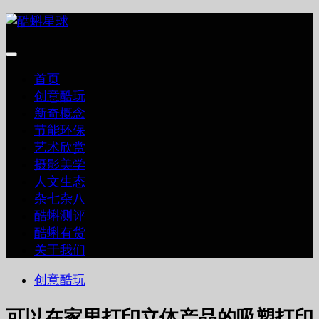
跳
至
内
容
首页
创意酷玩
新奇概念
节能环保
艺术欣赏
摄影美学
人文生态
杂七杂八
酷蝌测评
酷蝌有货
关于我们
创意酷玩
可以在家里打印立体产品的吸塑打印