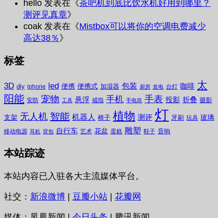
hello
发表在《
茶吧机到底比饮水机好用到哪里？
测评见真章
》
coak
发表在《
Mistbox可以将你的空调电费减少
高达38％
》
标签
太
3D
led
包装
咖啡
便携
便携式
diy
加湿器
iphone
台灯
厨房
发电
阳能
宠物
手表
手机
悬浮
投影
折叠
摄影
安防
戒指
工具
手电筒
灯
植物
无人机
智能
机器人
测评
支架
玻璃
椅子
牙刷
玩具
雕塑
自行车
花盆
音响
移动电源
艺术
蛋糕
鞋子
耳机
背包
本站踪迹
本站内容已入驻各大主流媒体平台。
社交：
新浪微博
|
豆瓣小站
|
花瓣网
媒体：凤凰新闻 |
今日头条
| 腾讯新闻