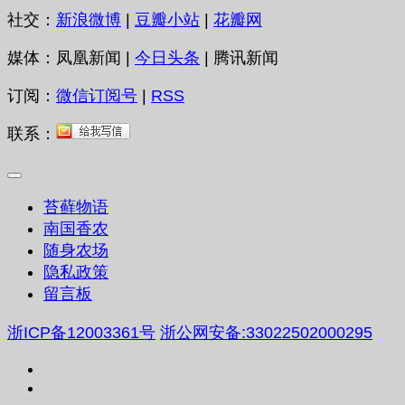
社交：
新浪微博
|
豆瓣小站
|
花瓣网
媒体：凤凰新闻 |
今日头条
| 腾讯新闻
订阅：
微信订阅号
|
RSS
联系：
苔藓物语
南国香农
随身农场
隐私政策
留言板
浙ICP备12003361号
浙公网安备:33022502000295