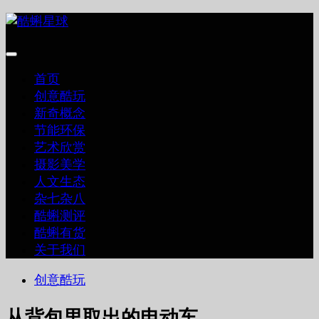
跳
至
内
容
首页
创意酷玩
新奇概念
节能环保
艺术欣赏
摄影美学
人文生态
杂七杂八
酷蝌测评
酷蝌有货
关于我们
创意酷玩
从背包里取出的电动车