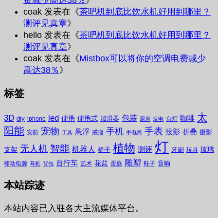
费减少高达38％
》
coak
发表在《
茶吧机到底比饮水机好用到哪里？
测评见真章
》
hello
发表在《
茶吧机到底比饮水机好用到哪里？
测评见真章
》
coak
发表在《
Mistbox可以将你的空调电费减少
高达38％
》
标签
太
3D
led
包装
咖啡
便携
便携式
diy
加湿器
iphone
台灯
厨房
发电
阳能
宠物
手表
手机
悬浮
投影
折叠
摄影
安防
戒指
工具
手电筒
灯
植物
无人机
智能
机器人
测评
支架
玻璃
椅子
牙刷
玩具
雕塑
自行车
花盆
音响
移动电源
艺术
蛋糕
鞋子
耳机
背包
本站踪迹
本站内容已入驻各大主流媒体平台。