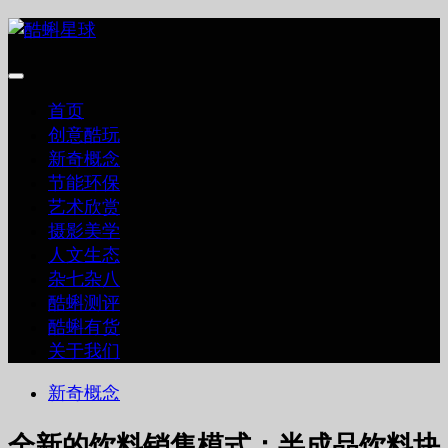
跳
至
内
容
首页
创意酷玩
新奇概念
节能环保
艺术欣赏
摄影美学
人文生态
杂七杂八
酷蝌测评
酷蝌有货
关于我们
新奇概念
全新的饮料销售模式：半成品饮料块