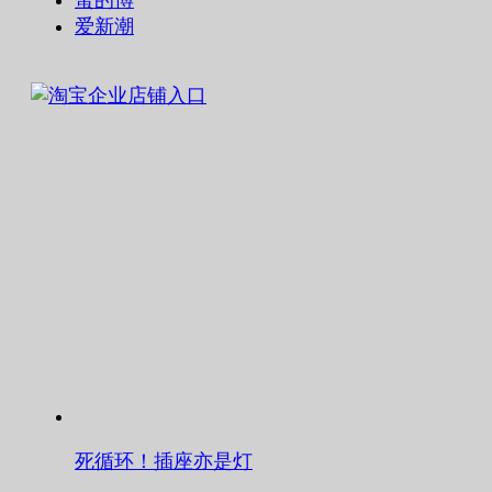
蛋的博
爱新潮
死循环！插座亦是灯