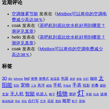
近期评论
空调微雾节能
发表在《
Mistbox可以将你的空调电
费减少高达38％
》
coak
发表在《
茶吧机到底比饮水机好用到哪里？
测评见真章
》
hello
发表在《
茶吧机到底比饮水机好用到哪里？
测评见真章
》
coak
发表在《
Mistbox可以将你的空调电费减少
高达38％
》
标签
太
3D
led
包装
咖啡
便携
便携式
diy
加湿器
iphone
台灯
厨房
发电
阳能
宠物
手表
手机
悬浮
投影
折叠
摄影
安防
戒指
工具
手电筒
灯
植物
无人机
智能
机器人
测评
支架
玻璃
椅子
牙刷
玩具
雕塑
自行车
花盆
音响
移动电源
艺术
蛋糕
鞋子
耳机
背包