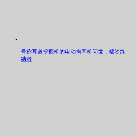
号称耳道挖掘机的电动掏耳机问世，棉签终
结者