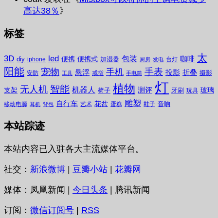
高达38％
》
标签
太
3D
led
包装
咖啡
便携
便携式
diy
加湿器
iphone
台灯
厨房
发电
阳能
宠物
手表
手机
悬浮
投影
折叠
摄影
安防
戒指
工具
手电筒
灯
植物
无人机
智能
机器人
测评
支架
玻璃
椅子
牙刷
玩具
雕塑
自行车
花盆
音响
移动电源
艺术
蛋糕
鞋子
耳机
背包
本站踪迹
本站内容已入驻各大主流媒体平台。
社交：
新浪微博
|
豆瓣小站
|
花瓣网
媒体：凤凰新闻 |
今日头条
| 腾讯新闻
订阅：
微信订阅号
|
RSS