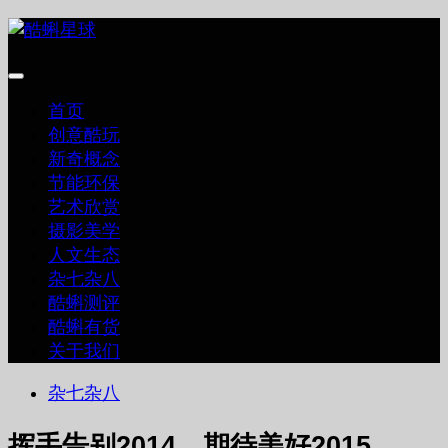
跳
至
内
容
首页
创意酷玩
新奇概念
节能环保
艺术欣赏
摄影美学
人文生态
杂七杂八
酷蝌测评
酷蝌有货
关于我们
杂七杂八
挥手告别2014，期待美好2015