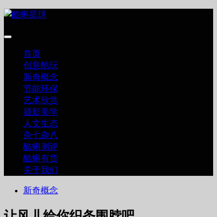
跳
至
内
容
首页
创意酷玩
新奇概念
节能环保
艺术欣赏
摄影美学
人文生态
杂七杂八
酷蝌测评
酷蝌有货
关于我们
新奇概念
让风儿给你织条围脖吧