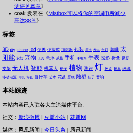
测评见真章
》
coak
发表在《
Mistbox可以将你的空调电费减少
高达38％
》
标签
太
3D
led
包装
咖啡
便携
便携式
diy
加湿器
iphone
台灯
厨房
发电
阳能
宠物
手表
手机
悬浮
投影
折叠
摄影
安防
戒指
工具
手电筒
灯
植物
无人机
智能
机器人
测评
支架
玻璃
椅子
牙刷
玩具
雕塑
自行车
花盆
音响
移动电源
艺术
蛋糕
鞋子
耳机
背包
本站踪迹
本站内容已入驻各大主流媒体平台。
社交：
新浪微博
|
豆瓣小站
|
花瓣网
媒体：凤凰新闻 |
今日头条
| 腾讯新闻