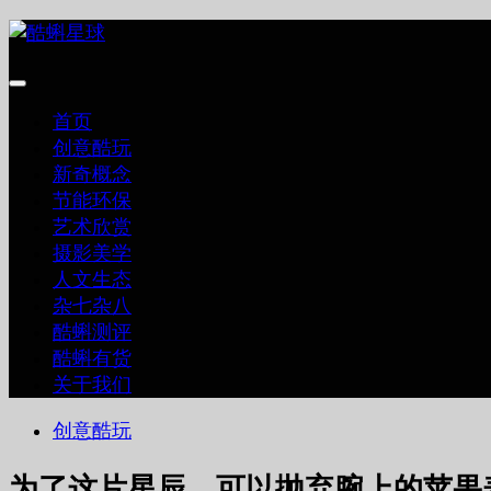
跳
至
内
容
首页
创意酷玩
新奇概念
节能环保
艺术欣赏
摄影美学
人文生态
杂七杂八
酷蝌测评
酷蝌有货
关于我们
创意酷玩
为了这片星辰，可以抛弃腕上的苹果