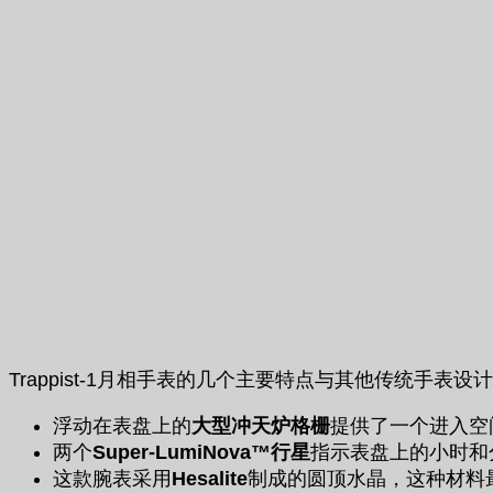
Trappist-1月相手表的几个主要特点与其他传统手表设
浮动在表盘上的
大型冲天炉格栅
提供了一个进入空
两个
Super-LumiNova™行星
指示表盘上的小时和
这款腕表采用
Hesalite
制成的圆顶水晶，这种材料最初