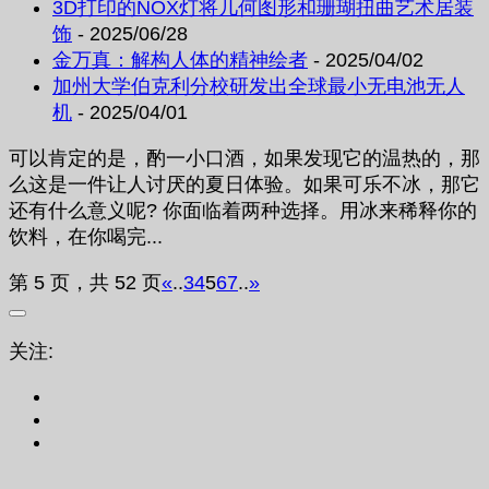
3D打印的NOX灯将几何图形和珊瑚扭曲艺术居装
饰
- 2025/06/28
金万真：解构人体的精神绘者
- 2025/04/02
加州大学伯克利分校研发出全球最小无电池无人
机
- 2025/04/01
可以肯定的是，酌一小口酒，如果发现它的温热的，那
么这是一件让人讨厌的夏日体验。如果可乐不冰，那它
还有什么意义呢? 你面临着两种选择。用冰来稀释你的
饮料，在你喝完...
第 5 页，共 52 页
«
..
3
4
5
6
7
..
»
关注: