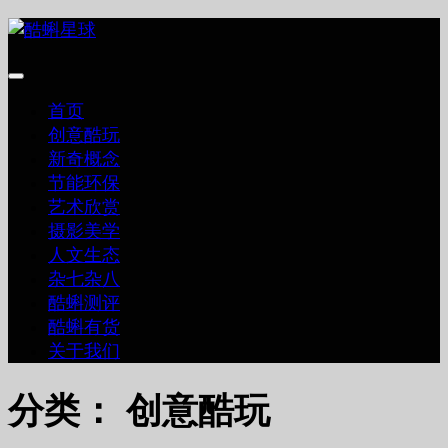
跳
至
内
容
首页
创意酷玩
新奇概念
节能环保
艺术欣赏
摄影美学
人文生态
杂七杂八
酷蝌测评
酷蝌有货
关于我们
分类：
创意酷玩