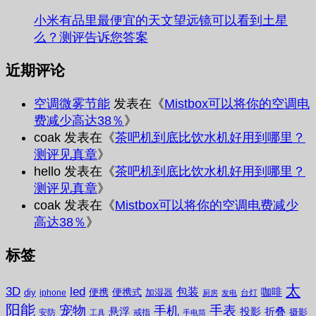
小米有品里最便宜的天文望远镜可以看到土星
么？测评告诉您答案
近期评论
空调微雾节能
发表在《
Mistbox可以将你的空调电
费减少高达38％
》
coak
发表在《
茶吧机到底比饮水机好用到哪里？
测评见真章
》
hello
发表在《
茶吧机到底比饮水机好用到哪里？
测评见真章
》
coak
发表在《
Mistbox可以将你的空调电费减少
高达38％
》
标签
太
3D
led
包装
咖啡
便携
便携式
diy
加湿器
iphone
台灯
厨房
发电
阳能
宠物
手表
手机
悬浮
投影
折叠
摄影
安防
戒指
工具
手电筒