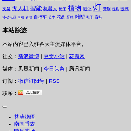
灯
植物
无人机
智能
机器人
测评
支架
玻璃
椅子
牙刷
玩具
雕塑
自行车
花盆
音响
移动电源
艺术
蛋糕
鞋子
耳机
背包
本站踪迹
本站内容已入驻各大主流媒体平台。
社交：
新浪微博
|
豆瓣小站
|
花瓣网
媒体：凤凰新闻 |
今日头条
| 腾讯新闻
订阅：
微信订阅号
|
RSS
联系：
苔藓物语
南国香农