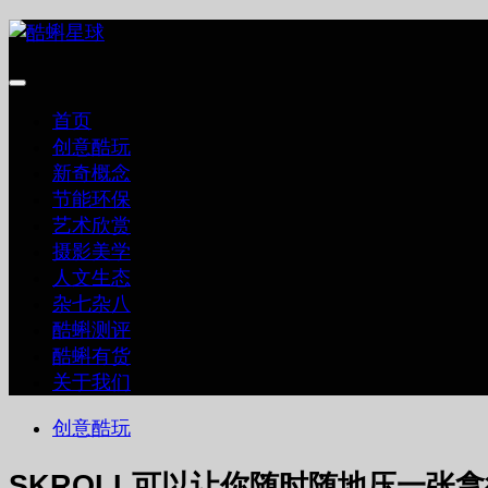
跳
至
内
容
首页
创意酷玩
新奇概念
节能环保
艺术欣赏
摄影美学
人文生态
杂七杂八
酷蝌测评
酷蝌有货
关于我们
创意酷玩
SKROLL可以让你随时随地压一张拿