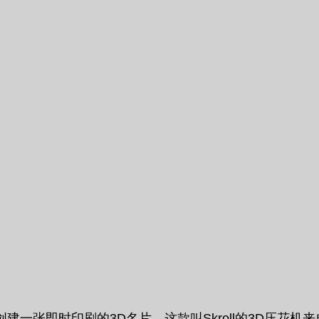
即时印刷的3D名片，这款叫Skroll的3D压花机来自S