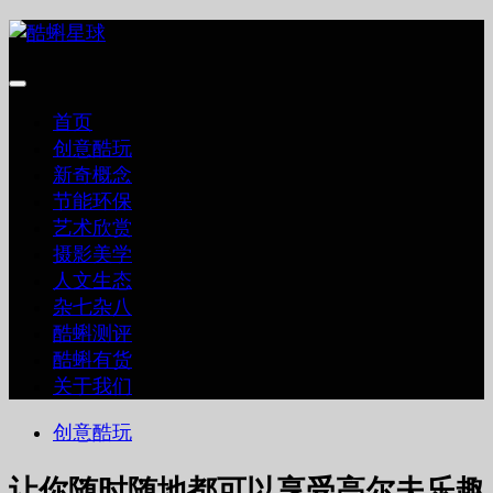
跳
至
内
容
首页
创意酷玩
新奇概念
节能环保
艺术欣赏
摄影美学
人文生态
杂七杂八
酷蝌测评
酷蝌有货
关于我们
创意酷玩
让你随时随地都可以享受高尔夫乐趣