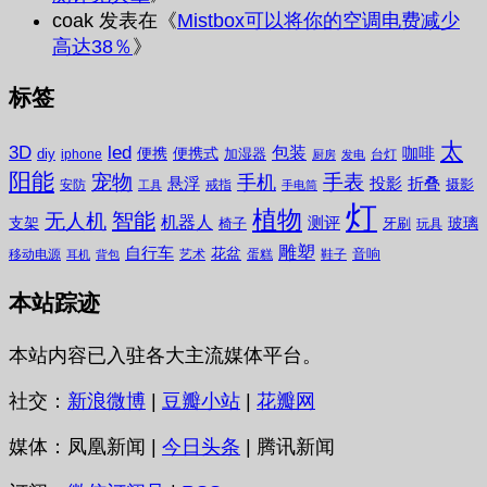
coak
发表在《
Mistbox可以将你的空调电费减少
高达38％
》
标签
太
3D
led
包装
咖啡
便携
便携式
diy
加湿器
iphone
台灯
厨房
发电
阳能
宠物
手表
手机
悬浮
投影
折叠
摄影
安防
戒指
工具
手电筒
灯
植物
无人机
智能
机器人
测评
支架
玻璃
椅子
牙刷
玩具
雕塑
自行车
花盆
音响
移动电源
艺术
蛋糕
鞋子
耳机
背包
本站踪迹
本站内容已入驻各大主流媒体平台。
社交：
新浪微博
|
豆瓣小站
|
花瓣网
媒体：凤凰新闻 |
今日头条
| 腾讯新闻