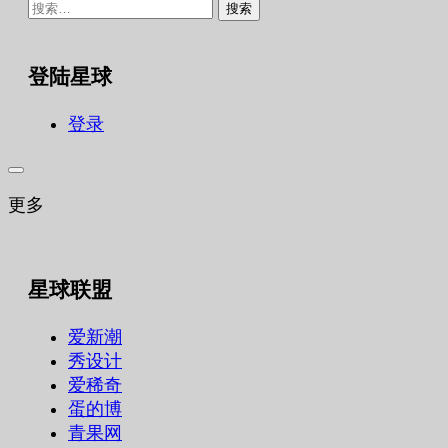
搜
索：
登陆星球
登录
更多
星球联盟
爱新潮
秀设计
爱稀奇
蛋的博
青果网