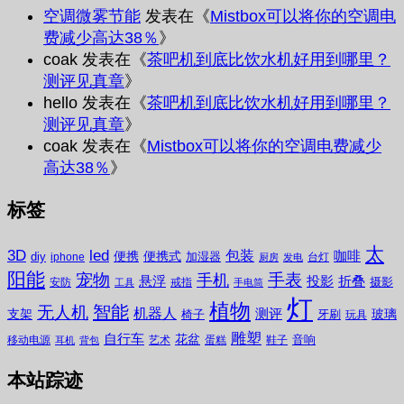
空调微雾节能
发表在《
Mistbox可以将你的空调电
费减少高达38％
》
coak
发表在《
茶吧机到底比饮水机好用到哪里？
测评见真章
》
hello
发表在《
茶吧机到底比饮水机好用到哪里？
测评见真章
》
coak
发表在《
Mistbox可以将你的空调电费减少
高达38％
》
标签
太
3D
led
包装
咖啡
便携
便携式
diy
加湿器
iphone
台灯
厨房
发电
阳能
宠物
手表
手机
悬浮
投影
折叠
摄影
安防
戒指
工具
手电筒
灯
植物
无人机
智能
机器人
测评
支架
玻璃
椅子
牙刷
玩具
雕塑
自行车
花盆
音响
移动电源
艺术
蛋糕
鞋子
耳机
背包
本站踪迹