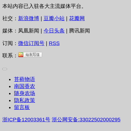
本站内容已入驻各大主流媒体平台。
社交：
新浪微博
|
豆瓣小站
|
花瓣网
媒体：凤凰新闻 |
今日头条
| 腾讯新闻
订阅：
微信订阅号
|
RSS
联系：
苔藓物语
南国香农
随身农场
隐私政策
留言板
浙ICP备12003361号
浙公网安备:33022502000295