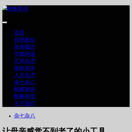
跳
至
内
容
首页
创意酷玩
新奇概念
节能环保
艺术欣赏
摄影美学
人文生态
杂七杂八
酷蝌测评
酷蝌有货
关于我们
杂七杂八
让母亲感觉不到老了的小工具