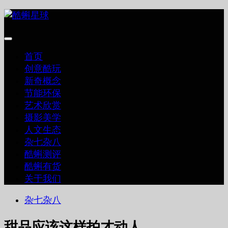
跳
至
内
容
首页
创意酷玩
新奇概念
节能环保
艺术欣赏
摄影美学
人文生态
杂七杂八
酷蝌测评
酷蝌有货
关于我们
杂七杂八
甜品应该这样拍才动人