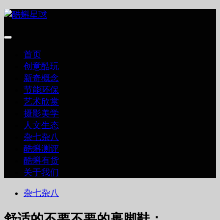
跳
至
内
容
首页
创意酷玩
新奇概念
节能环保
艺术欣赏
摄影美学
人文生态
杂七杂八
酷蝌测评
酷蝌有货
关于我们
杂七杂八
舒适的不要不要的裹脚鞋：