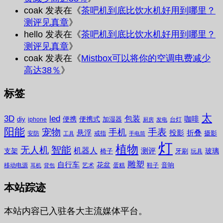
coak
发表在《
茶吧机到底比饮水机好用到哪里？
测评见真章
》
hello
发表在《
茶吧机到底比饮水机好用到哪里？
测评见真章
》
coak
发表在《
Mistbox可以将你的空调电费减少
高达38％
》
标签
太
3D
led
包装
咖啡
便携
便携式
diy
加湿器
iphone
台灯
厨房
发电
阳能
宠物
手表
手机
悬浮
投影
折叠
摄影
安防
戒指
工具
手电筒
灯
植物
无人机
智能
机器人
测评
支架
玻璃
椅子
牙刷
玩具
雕塑
自行车
花盆
音响
移动电源
艺术
蛋糕
鞋子
耳机
背包
本站踪迹
本站内容已入驻各大主流媒体平台。