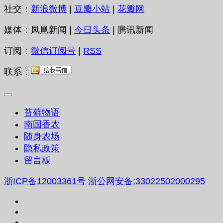
社交：
新浪微博
|
豆瓣小站
|
花瓣网
媒体：凤凰新闻 |
今日头条
| 腾讯新闻
订阅：
微信订阅号
|
RSS
联系：
苔藓物语
南国香农
随身农场
隐私政策
留言板
浙ICP备12003361号
浙公网安备:33022502000295