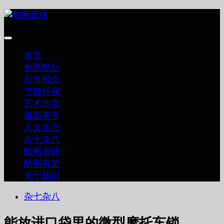
跳
至
内
容
首页
创意酷玩
新奇概念
节能环保
艺术欣赏
摄影美学
人文生态
杂七杂八
酷蝌测评
酷蝌有货
关于我们
杂七杂八
能放进口袋里的微型摩托车锁