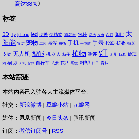
高达38％
》
标签
太
3D
led
包装
咖啡
便携
便携式
diy
加湿器
iphone
台灯
厨房
发电
阳能
宠物
手表
手机
悬浮
投影
折叠
摄影
安防
戒指
工具
手电筒
灯
植物
无人机
智能
机器人
测评
支架
玻璃
椅子
牙刷
玩具
雕塑
自行车
花盆
音响
移动电源
艺术
蛋糕
鞋子
耳机
背包
本站踪迹
本站内容已入驻各大主流媒体平台。
社交：
新浪微博
|
豆瓣小站
|
花瓣网
媒体：凤凰新闻 |
今日头条
| 腾讯新闻
订阅：
微信订阅号
|
RSS