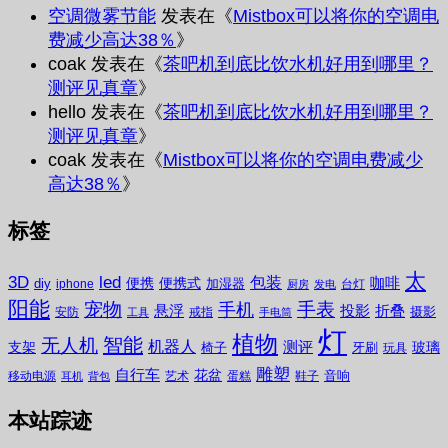
空调微雾节能
发表在《
Mistbox可以将你的空调电
费减少高达38％
》
coak
发表在《
茶吧机到底比饮水机好用到哪里？
测评见真章
》
hello
发表在《
茶吧机到底比饮水机好用到哪里？
测评见真章
》
coak
发表在《
Mistbox可以将你的空调电费减少
高达38％
》
标签
太
3D
led
包装
咖啡
便携
便携式
diy
加湿器
iphone
台灯
厨房
发电
阳能
宠物
手表
手机
悬浮
投影
折叠
摄影
安防
戒指
工具
手电筒
灯
植物
无人机
智能
机器人
测评
支架
玻璃
椅子
牙刷
玩具
雕塑
自行车
花盆
音响
移动电源
艺术
蛋糕
鞋子
耳机
背包
本站踪迹