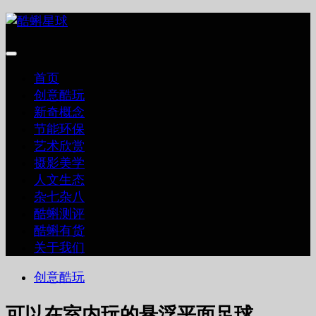
跳
至
内
容
首页
创意酷玩
新奇概念
节能环保
艺术欣赏
摄影美学
人文生态
杂七杂八
酷蝌测评
酷蝌有货
关于我们
创意酷玩
可以在室内玩的悬浮平面足球