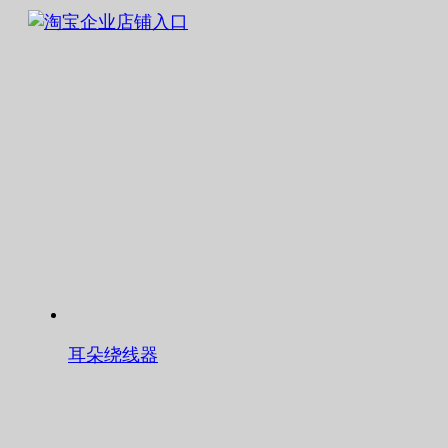
耳朵绕线器