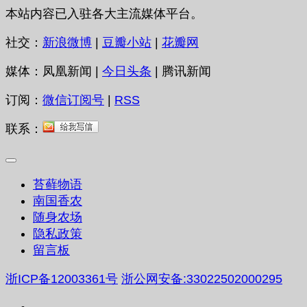
本站内容已入驻各大主流媒体平台。
社交：
新浪微博
|
豆瓣小站
|
花瓣网
媒体：凤凰新闻 |
今日头条
| 腾讯新闻
订阅：
微信订阅号
|
RSS
联系：
苔藓物语
南国香农
随身农场
隐私政策
留言板
浙ICP备12003361号
浙公网安备:33022502000295