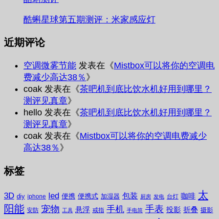
酷蝌星球第五期测评：米家感应灯
近期评论
空调微雾节能
发表在《
Mistbox可以将你的空调电
费减少高达38％
》
coak
发表在《
茶吧机到底比饮水机好用到哪里？
测评见真章
》
hello
发表在《
茶吧机到底比饮水机好用到哪里？
测评见真章
》
coak
发表在《
Mistbox可以将你的空调电费减少
高达38％
》
标签
太
3D
led
包装
咖啡
便携
便携式
diy
加湿器
iphone
台灯
厨房
发电
阳能
宠物
手表
手机
悬浮
投影
折叠
摄影
安防
戒指
工具
手电筒