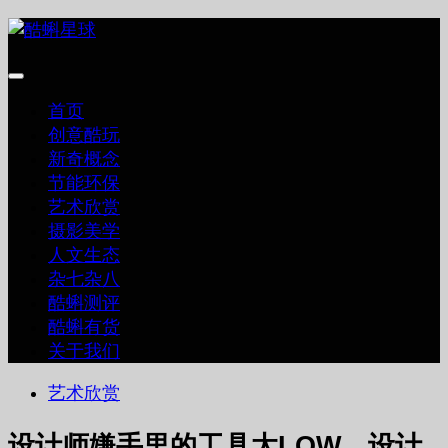
跳
至
内
容
首页
创意酷玩
新奇概念
节能环保
艺术欣赏
摄影美学
人文生态
杂七杂八
酷蝌测评
酷蝌有货
关于我们
艺术欣赏
设计师嫌手里的工具太LOW，设计