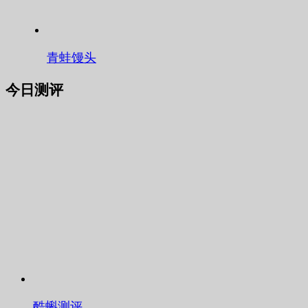
青蛙馒头
今日测评
酷蝌测评