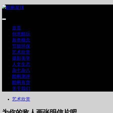
跳
至
内
容
首页
创意酷玩
新奇概念
节能环保
艺术欣赏
摄影美学
人文生态
杂七杂八
酷蝌测评
酷蝌有货
关于我们
艺术欣赏
为你的敌人画张明信片吧