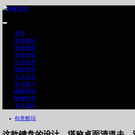
跳
至
内
容
首页
创意酷玩
新奇概念
节能环保
艺术欣赏
摄影美学
人文生态
杂七杂八
酷蝌测评
酷蝌有货
关于我们
创意酷玩
这款键盘的设计，堪称桌面清道夫，