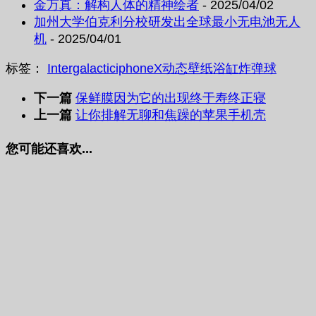
金万真：解构人体的精神绘者
- 2025/04/02
加州大学伯克利分校研发出全球最小无电池无人
机
- 2025/04/01
标签：
Intergalactic
iphoneX
动态壁纸
浴缸
炸弹球
下一篇
保鲜膜因为它的出现终于寿终正寝
上一篇
让你排解无聊和焦躁的苹果手机壳
您可能还喜欢...