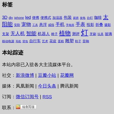
标签
太
3D
led
包装
咖啡
便携
便携式
diy
加湿器
iphone
台灯
厨房
发电
阳能
宠物
手表
手机
悬浮
投影
折叠
摄影
安防
戒指
工具
手电筒
灯
植物
无人机
智能
机器人
测评
支架
玻璃
椅子
牙刷
玩具
雕塑
自行车
花盆
音响
移动电源
艺术
蛋糕
鞋子
耳机
背包
本站踪迹
本站内容已入驻各大主流媒体平台。
社交：
新浪微博
|
豆瓣小站
|
花瓣网
媒体：凤凰新闻 |
今日头条
| 腾讯新闻
订阅：
微信订阅号
|
RSS
联系：