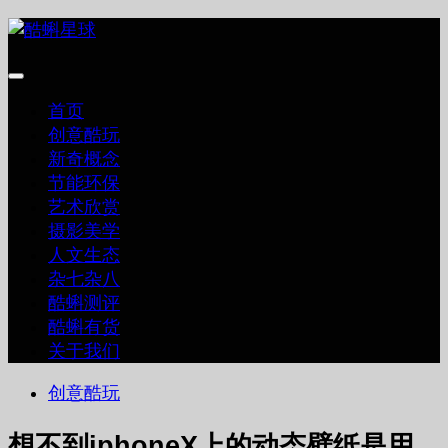
跳
至
内
容
首页
创意酷玩
新奇概念
节能环保
艺术欣赏
摄影美学
人文生态
杂七杂八
酷蝌测评
酷蝌有货
关于我们
创意酷玩
想不到iphoneX上的动态壁纸是用