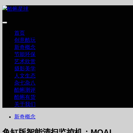
跳
至
内
容
首页
创意酷玩
新奇概念
节能环保
艺术欣赏
摄影美学
人文生态
杂七杂八
酷蝌测评
酷蝌有货
关于我们
新奇概念
鱼缸版智能清扫监控机：MOAI