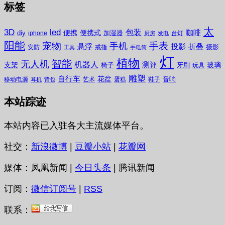
标签
太
3D
led
包装
咖啡
便携
便携式
diy
加湿器
iphone
台灯
厨房
发电
阳能
宠物
手表
手机
悬浮
投影
折叠
摄影
安防
戒指
工具
手电筒
灯
植物
无人机
智能
机器人
测评
支架
玻璃
椅子
牙刷
玩具
雕塑
自行车
花盆
音响
移动电源
艺术
蛋糕
鞋子
耳机
背包
本站踪迹
本站内容已入驻各大主流媒体平台。
社交：
新浪微博
|
豆瓣小站
|
花瓣网
媒体：凤凰新闻 |
今日头条
| 腾讯新闻
订阅：
微信订阅号
|
RSS
联系：