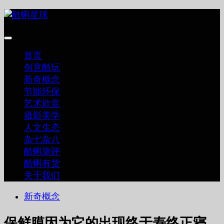
跳
至
内
容
首页
创意酷玩
新奇概念
节能环保
艺术欣赏
摄影美学
人文生态
杂七杂八
酷蝌测评
酷蝌有货
关于我们
新奇概念
保鲜膜因为它的出现终于寿终正寝