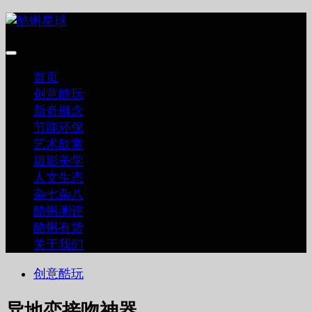
跳
至
内
容
首页
创意酷玩
新奇概念
节能环保
艺术欣赏
摄影美学
人文生态
杂七杂八
酷蝌测评
酷蝌有货
关于我们
创意酷玩
异地恋接吻神器