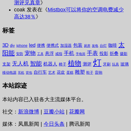
测评见真章
》
coak
发表在《
Mistbox可以将你的空调电费减少
高达38％
》
标签
太
3D
led
包装
咖啡
便携
便携式
diy
加湿器
iphone
台灯
厨房
发电
阳能
宠物
手表
手机
悬浮
投影
折叠
摄影
安防
戒指
工具
手电筒
灯
植物
无人机
智能
机器人
测评
支架
玻璃
椅子
牙刷
玩具
雕塑
自行车
花盆
音响
移动电源
艺术
蛋糕
鞋子
耳机
背包
本站踪迹
本站内容已入驻各大主流媒体平台。
社交：
新浪微博
|
豆瓣小站
|
花瓣网
媒体：凤凰新闻 |
今日头条
| 腾讯新闻