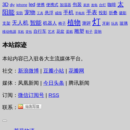
太
3D
led
包装
咖啡
便携
便携式
diy
加湿器
iphone
台灯
厨房
发电
阳能
宠物
手表
手机
悬浮
投影
折叠
摄影
安防
戒指
工具
手电筒
灯
植物
无人机
智能
机器人
测评
支架
玻璃
椅子
牙刷
玩具
雕塑
自行车
花盆
音响
移动电源
艺术
蛋糕
鞋子
耳机
背包
本站踪迹
本站内容已入驻各大主流媒体平台。
社交：
新浪微博
|
豆瓣小站
|
花瓣网
媒体：凤凰新闻 |
今日头条
| 腾讯新闻
订阅：
微信订阅号
|
RSS
联系：