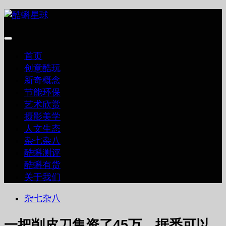
跳
至
内
容
首页
创意酷玩
新奇概念
节能环保
艺术欣赏
摄影美学
人文生态
杂七杂八
酷蝌测评
酷蝌有货
关于我们
杂七杂八
一把削皮刀集资了45万，据悉可以