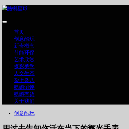
跳
至
内
容
首页
创意酷玩
新奇概念
节能环保
艺术欣赏
摄影美学
人文生态
杂七杂八
酷蝌测评
酷蝌有货
关于我们
创意酷玩
用过去告知你活在当下的辉光手表