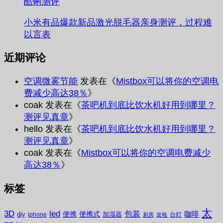
酷蝌测评
小米有品爆款新品激光脱毛器亲身测评，过程难
以言表
近期评论
空调微雾节能
发表在《
Mistbox可以将你的空调电
费减少高达38％
》
coak
发表在《
茶吧机到底比饮水机好用到哪里？
测评见真章
》
hello
发表在《
茶吧机到底比饮水机好用到哪里？
测评见真章
》
coak
发表在《
Mistbox可以将你的空调电费减少
高达38％
》
标签
太
3D
led
包装
咖啡
便携
便携式
diy
加湿器
iphone
台灯
厨房
发电