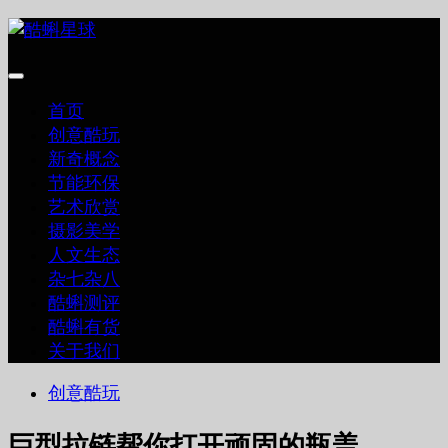
跳
至
内
容
首页
创意酷玩
新奇概念
节能环保
艺术欣赏
摄影美学
人文生态
杂七杂八
酷蝌测评
酷蝌有货
关于我们
创意酷玩
巨型拉链帮你打开顽固的瓶盖