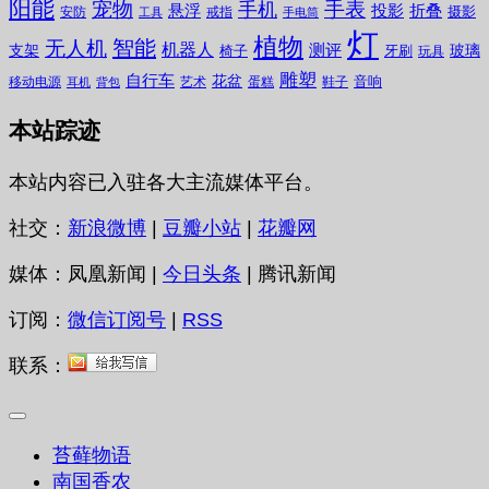
阳能
宠物
手表
手机
悬浮
投影
折叠
摄影
安防
戒指
工具
手电筒
灯
植物
无人机
智能
机器人
测评
支架
玻璃
椅子
牙刷
玩具
雕塑
自行车
花盆
音响
移动电源
艺术
蛋糕
鞋子
耳机
背包
本站踪迹
本站内容已入驻各大主流媒体平台。
社交：
新浪微博
|
豆瓣小站
|
花瓣网
媒体：凤凰新闻 |
今日头条
| 腾讯新闻
订阅：
微信订阅号
|
RSS
联系：
苔藓物语
南国香农