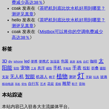
费减少高达38％
》
coak
发表在《
茶吧机到底比饮水机好用到哪里？
测评见真章
》
hello
发表在《
茶吧机到底比饮水机好用到哪里？
测评见真章
》
coak
发表在《
Mistbox可以将你的空调电费减少
高达38％
》
标签
太
3D
led
包装
咖啡
便携
便携式
diy
加湿器
iphone
台灯
厨房
发电
阳能
宠物
手表
手机
悬浮
投影
折叠
摄影
安防
戒指
工具
手电筒
灯
植物
无人机
智能
机器人
测评
支架
玻璃
椅子
牙刷
玩具
雕塑
自行车
花盆
音响
移动电源
艺术
蛋糕
鞋子
耳机
背包
本站踪迹
本站内容已入驻各大主流媒体平台。