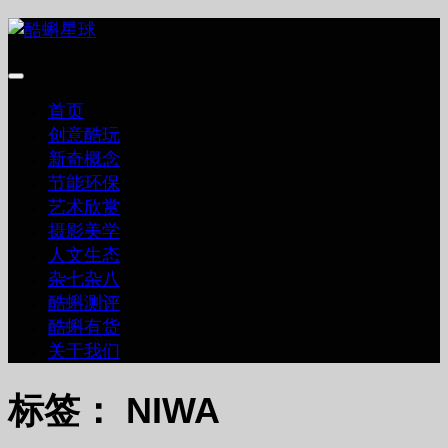
跳
至
内
容
首页
创意酷玩
新奇概念
节能环保
艺术欣赏
摄影美学
人文生态
杂七杂八
酷蝌测评
酷蝌有货
关于我们
标签：
NIWA