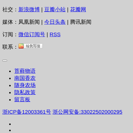
社交：
新浪微博
|
豆瓣小站
|
花瓣网
媒体：凤凰新闻 |
今日头条
| 腾讯新闻
订阅：
微信订阅号
|
RSS
联系：
苔藓物语
南国香农
随身农场
隐私政策
留言板
浙ICP备12003361号
浙公网安备:33022502000295