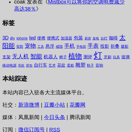
coak
发表在《
Mistbox可以将你的空调电费减少
高达38％
》
标签
太
3D
led
包装
咖啡
便携
便携式
diy
加湿器
iphone
台灯
厨房
发电
阳能
宠物
手表
手机
悬浮
投影
折叠
摄影
安防
戒指
工具
手电筒
灯
植物
无人机
智能
机器人
测评
支架
玻璃
椅子
牙刷
玩具
雕塑
自行车
花盆
音响
移动电源
艺术
蛋糕
鞋子
耳机
背包
本站踪迹
本站内容已入驻各大主流媒体平台。
社交：
新浪微博
|
豆瓣小站
|
花瓣网
媒体：凤凰新闻 |
今日头条
| 腾讯新闻
订阅：
微信订阅号
|
RSS