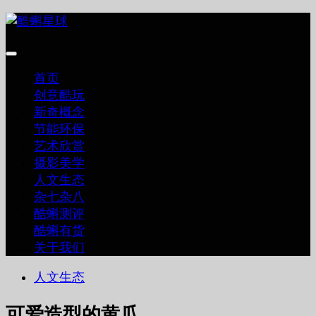
跳
至
内
容
首页
创意酷玩
新奇概念
节能环保
艺术欣赏
摄影美学
人文生态
杂七杂八
酷蝌测评
酷蝌有货
关于我们
人文生态
可爱造型的黄瓜