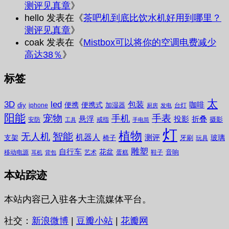
测评见真章
》
hello
发表在《
茶吧机到底比饮水机好用到哪里？
测评见真章
》
coak
发表在《
Mistbox可以将你的空调电费减少
高达38％
》
标签
太
3D
led
包装
咖啡
便携
便携式
diy
加湿器
iphone
台灯
厨房
发电
阳能
宠物
手表
手机
悬浮
投影
折叠
摄影
安防
戒指
工具
手电筒
灯
植物
无人机
智能
机器人
测评
支架
玻璃
椅子
牙刷
玩具
雕塑
自行车
花盆
音响
移动电源
艺术
蛋糕
鞋子
耳机
背包
本站踪迹
本站内容已入驻各大主流媒体平台。
社交：
新浪微博
|
豆瓣小站
|
花瓣网