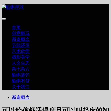
跳
至
内
容
首页
创意酷玩
新奇概念
节能环保
艺术欣赏
摄影美学
人文生态
杂七杂八
酷蝌测评
酷蝌有货
关于我们
新奇概念
可以给你舒适温度且可以叫起床的智