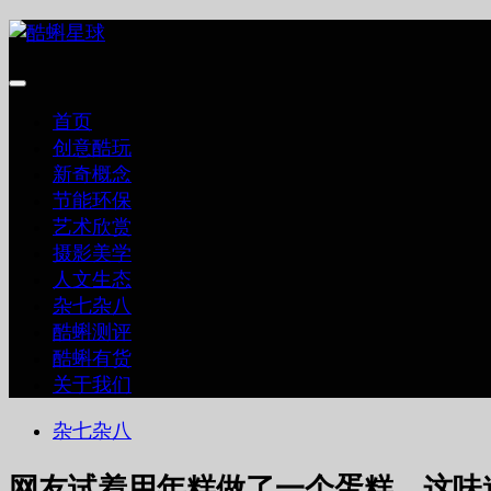
跳
至
内
容
首页
创意酷玩
新奇概念
节能环保
艺术欣赏
摄影美学
人文生态
杂七杂八
酷蝌测评
酷蝌有货
关于我们
杂七杂八
网友试着用年糕做了一个蛋糕，这味