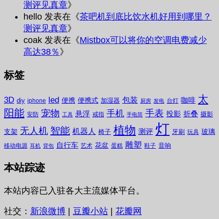
测评见真章
》
hello
发表在《
茶吧机到底比饮水机好用到哪里？
测评见真章
》
coak
发表在《
Mistbox可以将你的空调电费减少
高达38％
》
标签
太
3D
led
包装
咖啡
便携
便携式
diy
加湿器
iphone
台灯
厨房
发电
阳能
宠物
手表
手机
悬浮
投影
折叠
摄影
安防
戒指
工具
手电筒
灯
植物
无人机
智能
机器人
测评
支架
玻璃
椅子
牙刷
玩具
雕塑
自行车
花盆
音响
移动电源
艺术
蛋糕
鞋子
耳机
背包
本站踪迹
本站内容已入驻各大主流媒体平台。
社交：
新浪微博
|
豆瓣小站
|
花瓣网