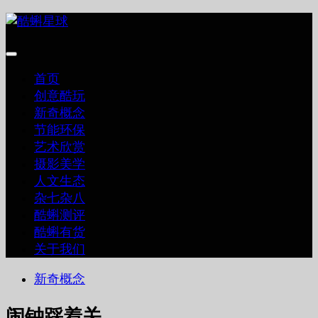
跳
至
内
容
首页
创意酷玩
新奇概念
节能环保
艺术欣赏
摄影美学
人文生态
杂七杂八
酷蝌测评
酷蝌有货
关于我们
新奇概念
闹钟踩着关