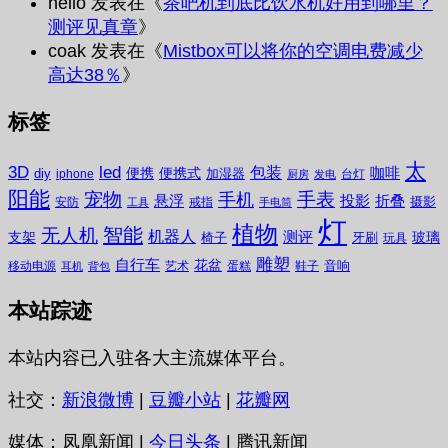
hello
发表在《
茶吧机到底比饮水机好用到哪里？
测评见真章
》
coak
发表在《
Mistbox可以将你的空调电费减少
高达38％
》
标签
太
3D
led
包装
咖啡
便携
便携式
diy
加湿器
iphone
台灯
厨房
发电
阳能
宠物
手表
手机
悬浮
投影
折叠
摄影
安防
戒指
工具
手电筒
灯
植物
无人机
智能
机器人
测评
支架
玻璃
椅子
牙刷
玩具
雕塑
自行车
花盆
音响
移动电源
艺术
蛋糕
鞋子
耳机
背包
本站踪迹
本站内容已入驻各大主流媒体平台。
社交：
新浪微博
|
豆瓣小站
|
花瓣网
媒体：凤凰新闻 |
今日头条
| 腾讯新闻