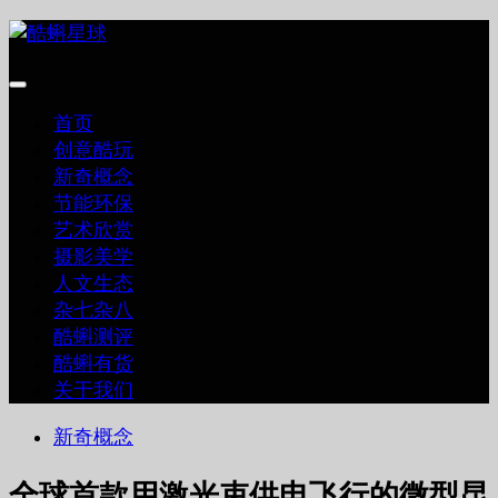
跳
至
内
容
首页
创意酷玩
新奇概念
节能环保
艺术欣赏
摄影美学
人文生态
杂七杂八
酷蝌测评
酷蝌有货
关于我们
新奇概念
全球首款用激光束供电飞行的微型昆