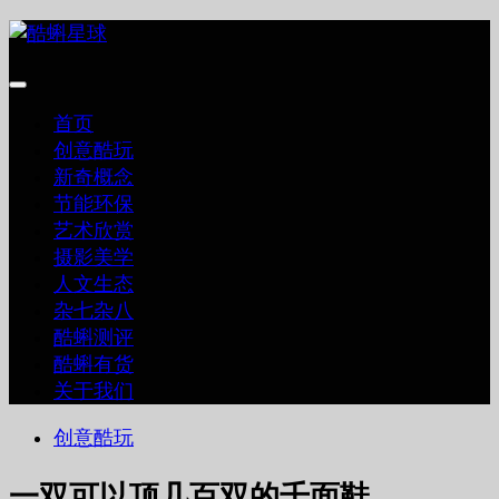
跳
至
内
容
首页
创意酷玩
新奇概念
节能环保
艺术欣赏
摄影美学
人文生态
杂七杂八
酷蝌测评
酷蝌有货
关于我们
创意酷玩
一双可以顶几百双的千面鞋