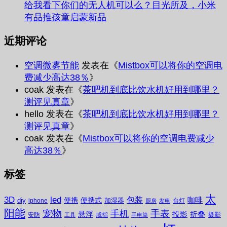
给我看下你们的无人机可以么？目光所及，小米
有品推孩童启蒙新品
近期评论
空调微雾节能
发表在《
Mistbox可以将你的空调电
费减少高达38％
》
coak
发表在《
茶吧机到底比饮水机好用到哪里？
测评见真章
》
hello
发表在《
茶吧机到底比饮水机好用到哪里？
测评见真章
》
coak
发表在《
Mistbox可以将你的空调电费减少
高达38％
》
标签
太
3D
led
包装
咖啡
便携
便携式
diy
加湿器
iphone
台灯
厨房
发电
阳能
宠物
手表
手机
悬浮
投影
折叠
摄影
安防
戒指
工具
手电筒