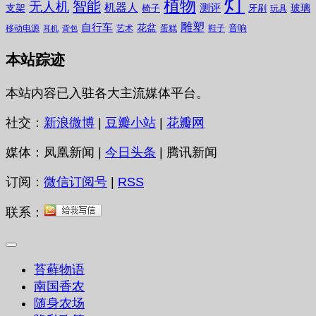
灯
植物
无人机
智能
机器人
测评
支架
玻璃
椅子
牙刷
玩具
雕塑
自行车
花盆
音响
移动电源
艺术
蛋糕
鞋子
耳机
背包
本站踪迹
本站内容已入驻各大主流媒体平台。
社交：
新浪微博
|
豆瓣小站
|
花瓣网
媒体：凤凰新闻 |
今日头条
| 腾讯新闻
订阅：
微信订阅号
|
RSS
联系：
苔藓物语
南国香农
随身农场